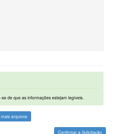
um. Ao digitalizar os documentos assegure-se de que as informações estejam legíveis.
mais arquivos
Confirmar a Solicitação