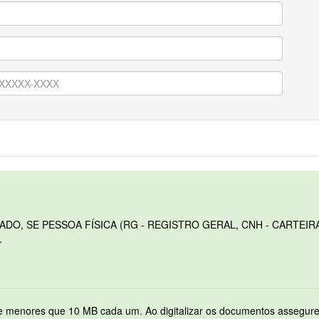
O, SE PESSOA FÍSICA (RG - REGISTRO GERAL, CNH - CARTEIRA
.
Serão permitidos apenas arquivos no formato PDF e menores que 10 MB cada 