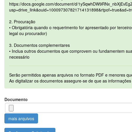
https://docs.google.com/document/d/1ySqwhDW9RNx_nbXjEvEg
usp=drive_link&ouid=100097307821714131898&rtpof=true&sd=tr
2. Procuração
• Obrigatória quando o requerimento for apresentado por terceiro
legal ou procurador)
3. Documentos complementares
• Inclua outros documentos que comprovem ou fundamentem sua s
necessário
Serão permitidos apenas arquivos no formato PDF e menores q
Ao digitalizar os documentos assegure-se de que as informações 
Documento
mais arquivos